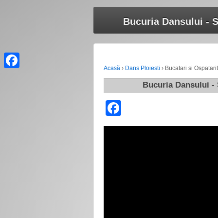
Bucuria Dansului - S
Acasă
›
Dans Ploiesti
›
Bucatari si Ospatari
Facebook
Bucuria Dansului - 
Facebook