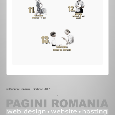
©
Bucuria Dansului - Serbare 2017
↑