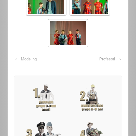
‹
Modeling
Profesori
›