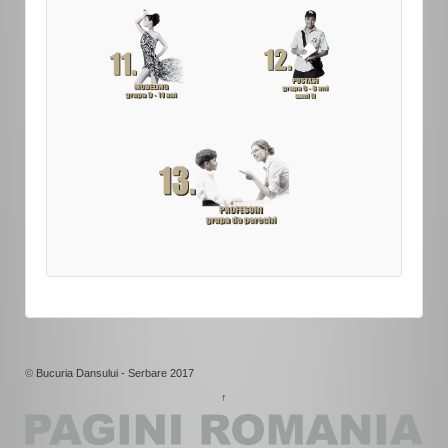
©
Bucuria Dansului - Serbare 2017
↑